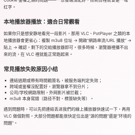
红字。
本地播放器播放：適合日常觀看
如果你只是想安静地看完一段影片，那用 VLC、PotPlayer 之類的本
地播放器會更省心：複製 m3u8 位址 → 開啟“網路串流/URL 播放” →
貼上 → 確認，剩下的交給播放器即可。很多時候，瀏覽器裡播不出
來的流，在 VLC 裡就能正常跑起來。
常見播放失败原因小结
連結過期或帶有時間戳簽名，被服务端判定失效；
跨域或鉴權沒配置好，瀏覽器拿不到分片；
公司/学校網路限制，外网影片被拦截；
m3u8 本身寫錯（路径不對、標簽缺失等）。
遇到問題時，可以先把連結丢进我們的線上播放器快速试一下，再用
VLC 做個對照，大部分問題都能很快定位出是“源的問題”還是“环境的
問題”。