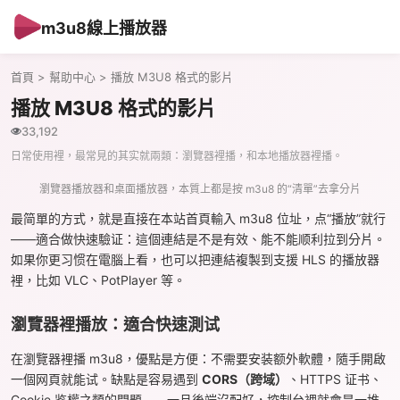
m3u8線上播放器
首頁
>
幫助中心
> 播放 M3U8 格式的影片
播放 M3U8 格式的影片
33,192
日常使用裡，最常見的其实就兩類：瀏覽器裡播，和本地播放器裡播。
瀏覽器播放器和桌面播放器，本質上都是按 m3u8 的“清單”去拿分片
最简單的方式，就是直接在本站首頁輸入 m3u8 位址，点“播放”就行
——適合做快速驗证：這個連結是不是有效、能不能顺利拉到分片。
如果你更习惯在電腦上看，也可以把連結複製到支援 HLS 的播放器
裡，比如 VLC、PotPlayer 等。
瀏覽器裡播放：適合快速測试
在瀏覽器裡播 m3u8，優點是方便：不需要安装额外軟體，隨手開啟
一個网頁就能试。缺點是容易遇到
CORS（跨域）
、HTTPS 证书、
Cookie 鉴權之類的問題——一旦後端沒配好，控制台裡就會是一堆