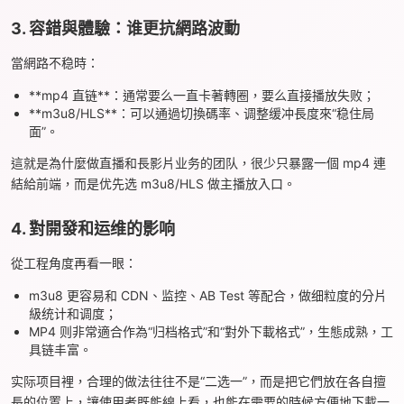
3. 容錯與體驗：谁更抗網路波動
當網路不稳時：
**mp4 直链**：通常要么一直卡著轉圈，要么直接播放失败；
**m3u8/HLS**：可以通過切換碼率、调整缓冲長度來“稳住局
面”。
這就是為什麼做直播和長影片业务的团队，很少只暴露一個 mp4 連
結給前端，而是优先选 m3u8/HLS 做主播放入口。
4. 對開發和运维的影响
從工程角度再看一眼：
m3u8 更容易和 CDN、监控、AB Test 等配合，做细粒度的分片
級统计和调度；
MP4 则非常適合作為“归档格式”和“對外下載格式”，生態成熟，工
具链丰富。
实际项目裡，合理的做法往往不是“二选一”，而是把它們放在各自擅
長的位置上，讓使用者既能線上看，也能在需要的時候方便地下載一