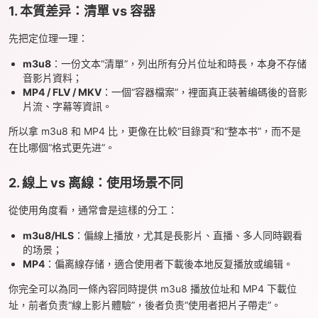
1. 本質差异：清單 vs 容器
先把定位理一理：
m3u8
：一份文本“清單”，列出所有分片位址和時長，本身不存储
音影片資料；
MP4 / FLV / MKV
：一個“容器檔案”，裡面真正装著编碼後的音影
片流、字幕等資訊。
所以拿 m3u8 和 MP4 比，更像在比較“目錄頁”和“整本书”，而不是
在比哪個“格式更先进”。
2. 線上 vs 离線：使用场景不同
從使用角度看，通常會是這樣的分工：
m3u8/HLS
：偏線上播放，尤其是長影片、直播、多人同時觀看
的场景；
MP4
：偏离線存储，適合使用者下載後本地反复播放或编辑。
你完全可以為同一條內容同時提供 m3u8 播放位址和 MP4 下載位
址，前者负责“線上影片體驗”，後者负责“使用者把片子帶走”。